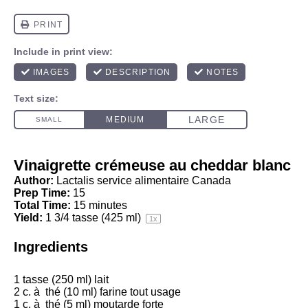
Vinaigrette crémeuse au cheddar blanc
Author:
Lactalis service alimentaire Canada
Prep Time:
15
Total Time:
15 minutes
Yield:
1 3/4
tasse (425 ml)
1
x
Ingredients
1
tasse (250 ml) lait
2
c. à thé (
10
ml) farine tout usage
1
c. à thé (
5
ml) moutarde forte