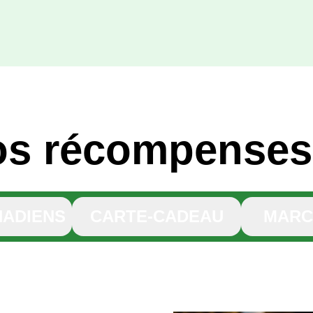
os récompense
NADIENS
CARTE-CADEAU
MARC