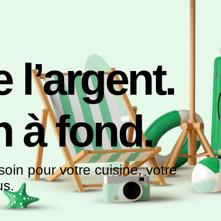
 l’argent.
n à fond.
in pour votre cuisine, votre
us.