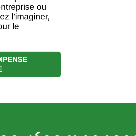
entreprise ou
z l’imaginer,
our le
MPENSE
E