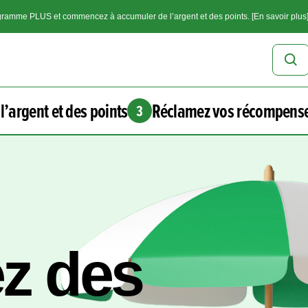
ramme PLUS et commencez à accumuler de l’argent et des points. [En savoir plus
l’argent et des points
Réclamez vos récompens
3
z des