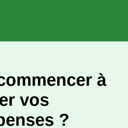
 commencer à
er vos
penses ?