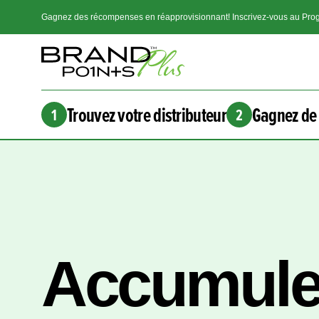
Gagnez des récompenses en réapprovisionnant! Inscrivez-vous au Prog
Trouvez votre distributeur
Gagnez de 
1
2
Accumule