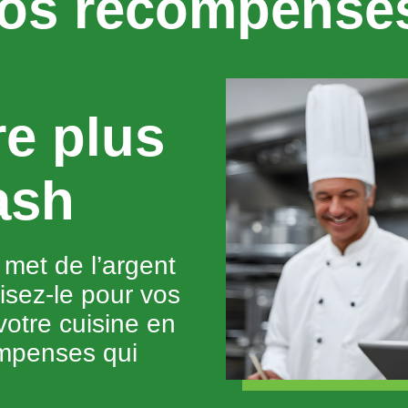
vos récompens
e plus
ash
met de l’argent
isez-le pour vos
otre cuisine en
mpenses qui