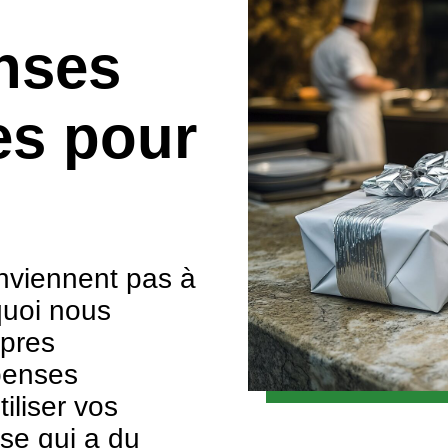
nses
es pour
nviennent pas à
quoi nous
opres
penses
iliser vos
se qui a du