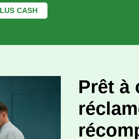
LUS CASH
Prêt à
réclam
récom