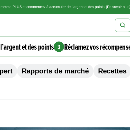
ramme PLUS et commencez à accumuler de l’argent et des points. [En savoir plus
l’argent et des points
Réclamez vos récompens
3
pert
Rapports de marché
Recettes