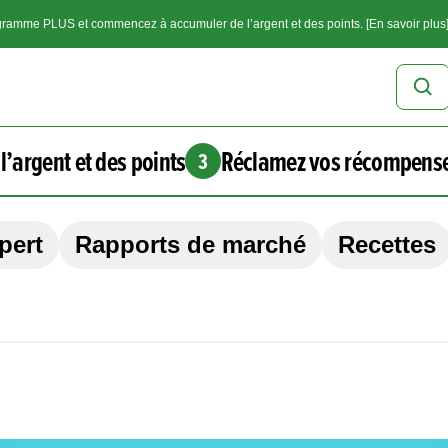
ramme PLUS et commencez à accumuler de l’argent et des points. [En savoir plus
l’argent et des points
Réclamez vos récompens
3
pert
Rapports de marché
Recettes