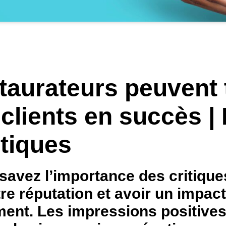
aurateurs peuvent 
lients en succès | M
itiques
vez l’importance des critiques 
tre réputation et avoir un impac
ement. Les impressions positives