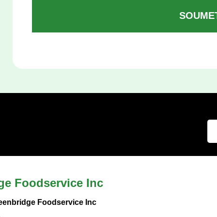
SOUME
ge Foodservice Inc
eenbridge Foodservice Inc
s