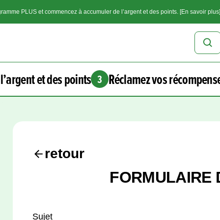
ramme PLUS et commencez à accumuler de l’argent et des points. [En savoir plus
l’argent et des points
Réclamez vos récompens
3
retour
FORMULAIRE 
Sujet