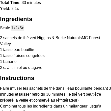
Total Time:
33 minutes
Yield:
2
1
x
Ingredients
Scale
1x
2x
3x
2
sachets de thé vert Higgins & Burke NaturalsMC Forest
Valley
1
tasse eau bouillie
1
tasse fraises congelées
1
banane
2
c. à t. miel ou d’agave
Instructions
Faire infuser les sachets de thé dans l’eau bouillante pendant 3
minutes et laisser refroidir 30 minutes (le thé vert peut être
préparé la veille et conservé au réfrigérateur).
Combiner tous les ingrédients dans un mélangeur jusqu’à