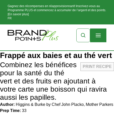
Gagnez des récompenses en réapprovisionnant! Inscrivez-vous au
Programme PLUS et commencez à accumuler de l’argent et des points.
[En savoir plus]
FR
Frappé aux baies et au thé vert
Combinez les bénéfices
PRINT RECIPE
pour la santé du thé
vert et des fruits en ajoutant à
votre carte une boisson qui ravira
aussi les papilles.
Author:
Higgins & Burke by Chef John Placko, Mother Parkers
Prep Time:
33