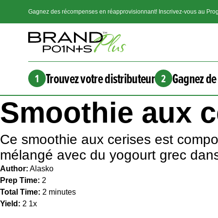
Gagnez des récompenses en réapprovisionnant! Inscrivez-vous au Prog
Trouvez votre distributeur
Gagnez de 
1
2
Smoothie aux c
Ce smoothie aux cerises est compos
mélangé avec du yogourt grec dans
Author:
Alasko
Prep Time:
2
Total Time:
2 minutes
Yield:
2
1
x