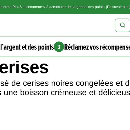
ramme PLUS et commencez à accumuler de l’argent et des points. [En savoir plus
l’argent et des points
Réclamez vos récompens
3
erises
é de cerises noires congelées et d
 une boisson crémeuse et délicieus