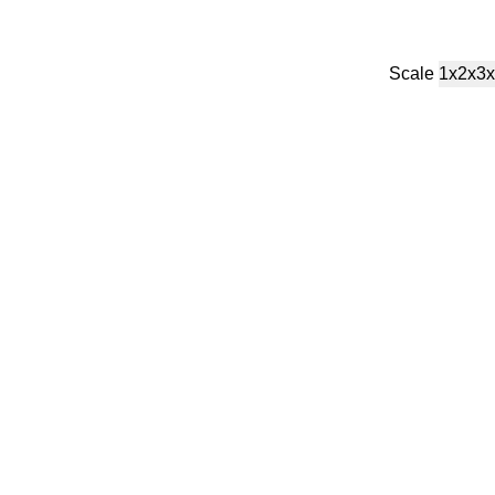
Scale
1x
2x
3x