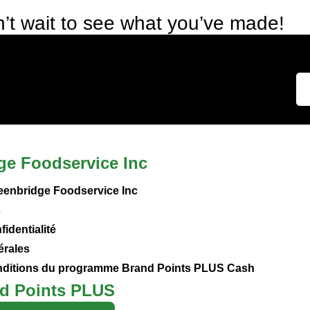
’t wait to see what you’ve made!
ge Foodservice Inc
eenbridge Foodservice Inc
s
fidentialité
érales
onditions du programme Brand Points PLUS Cash
d Points PLUS