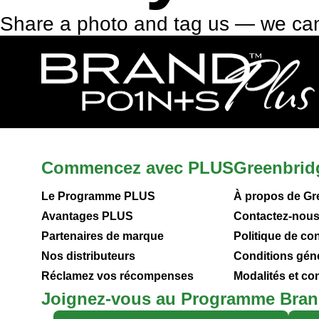
Share a photo and tag us — we can
Commencez avec PLUS
Greenbrid
Le Programme PLUS
À propos de Gr
Avantages PLUS
Contactez-nou
Partenaires de marque
Politique de con
Nos distributeurs
Conditions gén
Réclamez vos récompenses
Modalités et c
Joignez-vous au Programme Bran