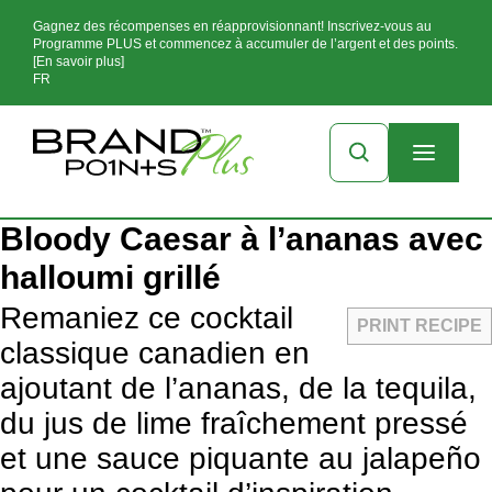
Gagnez des récompenses en réapprovisionnant! Inscrivez-vous au
Programme PLUS et commencez à accumuler de l’argent et des points.
[En savoir plus]
FR
Bloody Caesar à l’ananas avec
halloumi grillé
Remaniez ce cocktail
PRINT RECIPE
classique canadien en
ajoutant de l’ananas, de la tequila,
du jus de lime fraîchement pressé
et une sauce piquante au jalapeño