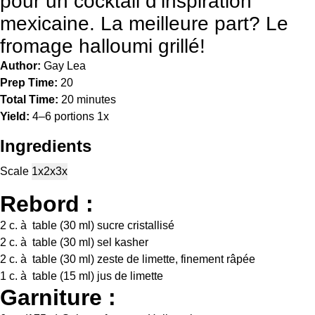
pour un cocktail d’inspiration
mexicaine. La meilleure part? Le
fromage halloumi grillé!
Author:
Gay Lea
Prep Time:
20
Total Time:
20 minutes
Yield:
4
–
6
portions
1
x
Ingredients
Scale
1x
2x
3x
Rebord :
2
c. à table (
30
ml) sucre cristallisé
2
c. à table (
30
ml) sel kasher
2
c. à table (
30
ml) zeste de limette, finement râpée
1
c. à table (
15
ml) jus de limette
Garniture :