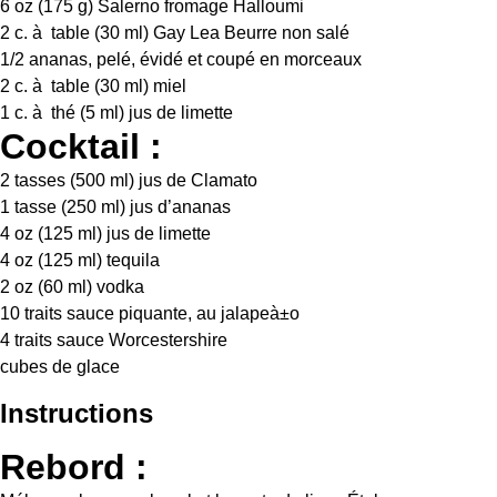
6 oz
(
175 g
) Salerno fromage Halloumi
2
c. à table (
30
ml) Gay Lea Beurre non salé
1/2
ananas, pelé, évidé et coupé en morceaux
2
c. à table (
30
ml) miel
1
c. à thé (
5
ml) jus de limette
Cocktail :
2
tasses (500 ml) jus de Clamato
1
tasse (250 ml) jus d’ananas
4 oz
(
125
ml) jus de limette
4 oz
(
125
ml) tequila
2 oz
(
60
ml) vodka
10
traits sauce piquante, au jalapeà±o
4
traits sauce Worcestershire
cubes de glace
Instructions
Rebord :