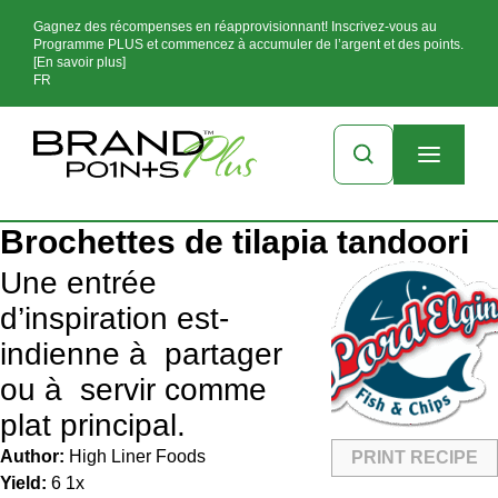
Gagnez des récompenses en réapprovisionnant! Inscrivez-vous au
Programme PLUS et commencez à accumuler de l’argent et des points.
[En savoir plus]
FR
Brochettes de tilapia tandoori
Une entrée
d’inspiration est-
indienne à partager
ou à servir comme
plat principal.
Author:
High Liner Foods
PRINT RECIPE
Yield:
6
1
x