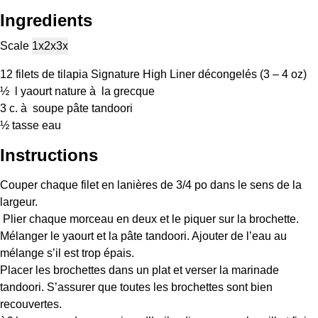
Ingredients
Scale
1x
2x
3x
12
filets de tilapia Signature High Liner décongelés (3 –
4 oz
)
½
l yaourt nature à la grecque
3
c. à soupe pâte tandoori
½
tasse eau
Instructions
Couper chaque filet en lanières de 3/4 po dans le sens de la
largeur.
Plier chaque morceau en deux et le piquer sur la brochette.
Mélanger le yaourt et la pâte tandoori. Ajouter de l’eau au
mélange s’il est trop épais.
Placer les brochettes dans un plat et verser la marinade
tandoori. S’assurer que toutes les brochettes sont bien
recouvertes.