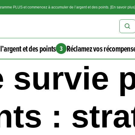
ramme PLUS et commencez à accumuler de l’argent et des points. [En savoir plus
l’argent et des points
Réclamez vos récompens
3
 survie p
ts : stra