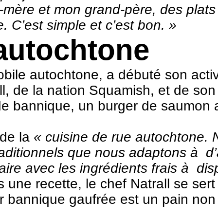
d-mère et mon grand-père, des pla
 C’est simple et c’est bon. »
 autochtone
obile autochtone, a débuté son acti
all, de la nation Squamish, et de so
de bannique, un burger de saumon a
 de la
« cuisine de rue autochtone. 
raditionnels que nous adaptons à d
ire avec les ingrédients frais à disp
 une recette, le chef Natrall se ser
 bannique gaufrée est un pain non 