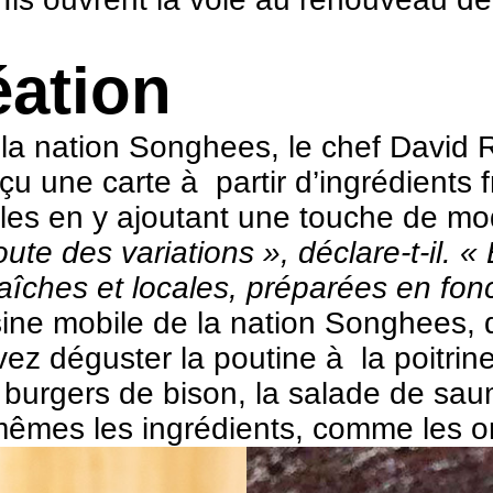
éation
la nation Songhees, le chef David R
une carte à partir d’ingrédients fr
lles en y ajoutant une touche de mo
joute des variations », déclare-t-i
aîches et locales, préparées en fonc
sine mobile de la nation Songhees, 
ez déguster la poutine à la poitrin
s burgers de bison, la salade de sau
-mêmes les ingrédients, comme les ort