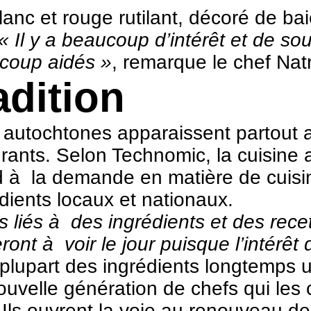
lanc et rouge rutilant, décoré de b
« Il y a beaucoup d’intérêt et de so
coup aidés »
, remarque le chef Natr
adition
 autochtones apparaissent partout 
aurants. Selon Technomic, la cuisin
nd à la demande en matière de cui
rédients locaux et nationaux.
s liés à des ingrédients et des rec
nt à voir le jour puisque l’intérêt 
 plupart des ingrédients longtemps u
uvelle génération de chefs qui les 
Ils ouvrent la voie au renouveau de 