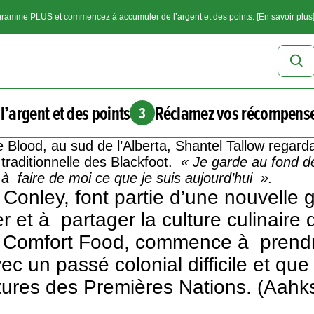
ramme PLUS et commencez à accumuler de l’argent et des points. [En savoir plus
l’argent et des points
Réclamez vos récompens
3
ve Blood, au sud de l’Alberta, Shantel Tallow regarda
 traditionnelle des Blackfoot.
« Je garde au fond de
é à faire de moi ce que je suis aujourd’hui ».
Conley, font partie d’une nouvelle g
et à partager la culture culinaire d
s Comfort Food, commence à prendr
ec un passé colonial difficile et q
ltures des Premières Nations. (Aahks