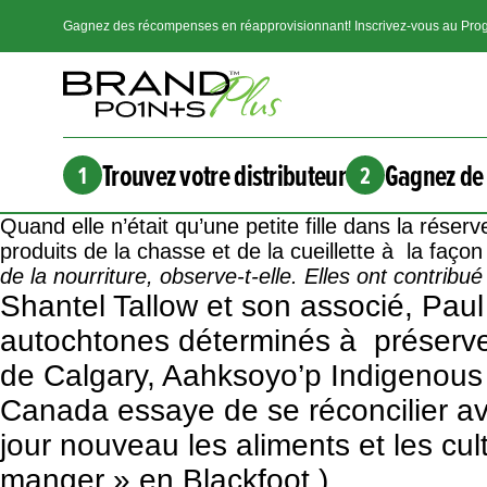
Gagnez des récompenses en réapprovisionnant! Inscrivez-vous au Prog
Trouvez votre distributeur
Gagnez de 
1
2
Quand elle n’était qu’une petite fille dans la réser
produits de la chasse et de la cueillette à la façon
de la nourriture, observe-t-elle. Elles ont contribu
Shantel Tallow et son associé, Paul 
autochtones déterminés à préserver 
de Calgary, Aahksoyo’p Indigenou
Canada essaye de se réconcilier av
jour nouveau les aliments et les cu
manger » en Blackfoot.)