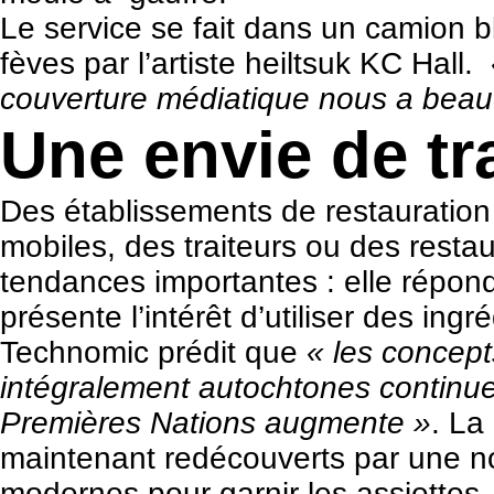
Le service se fait dans un camion b
fèves par l’artiste heiltsuk KC Hall.
couverture médiatique nous a beau
Une envie de tr
Des établissements de restauration
mobiles, des traiteurs ou des rest
tendances importantes : elle répo
présente l’intérêt d’utiliser des ing
Technomic prédit que
« les concept
intégralement autochtones continuero
Premières Nations augmente »
. La
maintenant redécouverts par une no
modernes pour garnir les assiettes. 