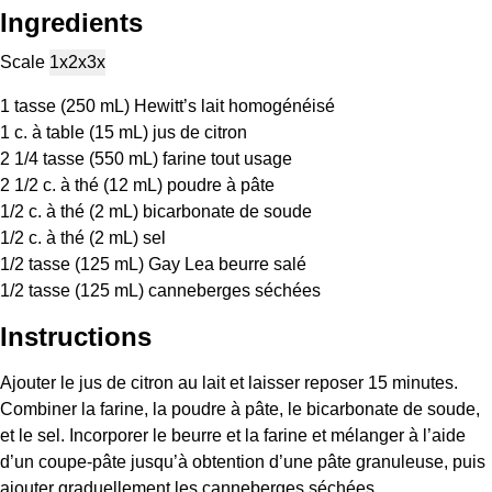
Ingredients
Scale
1x
2x
3x
1
tasse (250 mL) Hewitt’s lait homogénéisé
1
c. à table (
15
mL) jus de citron
2 1/4
tasse (550 mL) farine tout usage
2 1/2
c. à thé (
12
mL) poudre à pâte
1/2
c. à thé (
2
mL) bicarbonate de soude
1/2
c. à thé (
2
mL) sel
1/2
tasse (125 mL) Gay Lea beurre salé
1/2
tasse (125 mL) canneberges séchées
Instructions
Ajouter le jus de citron au lait et laisser reposer 15 minutes.
Combiner la farine, la poudre à pâte, le bicarbonate de soude,
et le sel. Incorporer le beurre et la farine et mélanger à l’aide
d’un coupe-pâte jusqu’à obtention d’une pâte granuleuse, puis
ajouter graduellement les canneberges séchées.