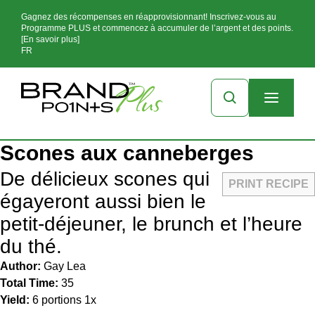
Gagnez des récompenses en réapprovisionnant! Inscrivez-vous au
Programme PLUS et commencez à accumuler de l’argent et des points.
[En savoir plus]
FR
Scones aux canneberges
De délicieux scones qui
PRINT RECIPE
égayeront aussi bien le
petit-déjeuner, le brunch et l’heure
du thé.
Author:
Gay Lea
Total Time:
35
Yield:
6
portions
1
x