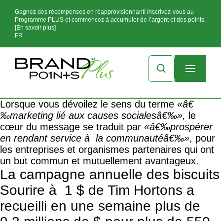
Gagnez des récompenses en réapprovisionnant! Inscrivez-vous au
Programme PLUS et commencez à accumuler de l’argent et des points.
[En savoir plus]
FR
Lorsque vous dévoilez le sens du terme
«â€
‰marketing lié aux causes socialesâ€‰»,
le
cœur du message se traduit par
«â€‰prospérer
en rendant service à la communautéâ€‰»
, pour
les entreprises et organismes partenaires qui ont
un but commun et mutuellement avantageux.
La campagne annuelle des biscuits
Sourire à 1 $ de Tim Hortons a
recueilli en une semaine plus de