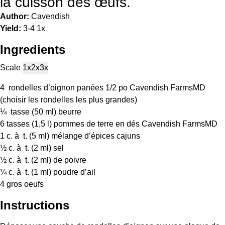
la cuisson des œufs.
Author:
Cavendish
Yield:
3
-4
1
x
Ingredients
Scale
1x
2x
3x
4
rondelles d’oignon panées 1/2 po Cavendish FarmsMD
(choisir les rondelles les plus grandes)
¼
tasse (50 ml) beurre
6
tasses (1,5 l) pommes de terre en dés Cavendish FarmsMD
1
c. à t. (
5
ml) mélange d’épices cajuns
½
c. à t. (
2
ml) sel
½
c. à t. (
2
ml) de poivre
¼
c. à t. (
1
ml) poudre d’ail
4
gros oeufs
Instructions