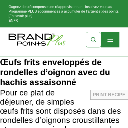
Gagnez des récompenses en réapprovisionnant! Inscrivez-vous au
Programme PLUS et commencez à accumuler de l’argent et des points.
[En savoir plus]
EN
FR
Œufs frits enveloppés de
rondelles d’oignon avec du
hachis assaisonné
Pour ce plat de
PRINT RECIPE
déjeuner, de simples
œufs frits sont disposés dans des
rondelles d’oignons croustillantes