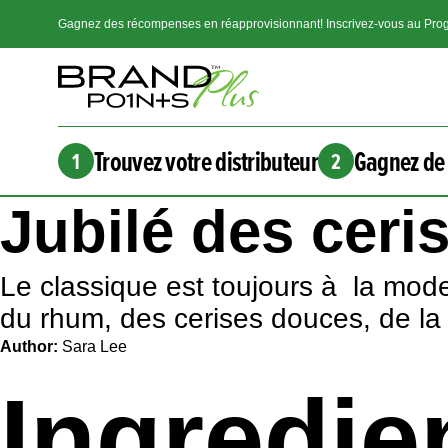
Gagnez des récompenses en réapprovisionnant! Inscrivez-vous au Prog
Trouvez votre distributeur
Gagnez de 
1
2
Jubilé des ceri
Le classique est toujours à la mod
du rhum, des cerises douces, de la 
Author:
Sara Lee
Ingredie