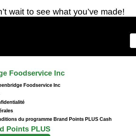
’t wait to see what you’ve made!
ge Foodservice Inc
eenbridge Foodservice Inc
s
fidentialité
érales
onditions du programme Brand Points PLUS Cash
d Points PLUS