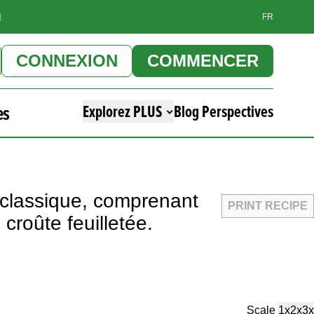
]
FR
CONNEXION
COMMENCER
es
Explorez PLUS
Blog Perspectives
n classique, comprenant
PRINT RECIPE
croûte feuilletée.
Scale
1x
2x
3x