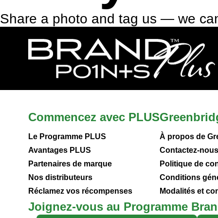
Share a photo and tag us — we can
Commencez avec PLUS
Greenbrid
Le Programme PLUS
À propos de Gr
Avantages PLUS
Contactez-nou
Partenaires de marque
Politique de con
Nos distributeurs
Conditions gén
Réclamez vos récompenses
Modalités et c
Joignez-vous au Programme Bran