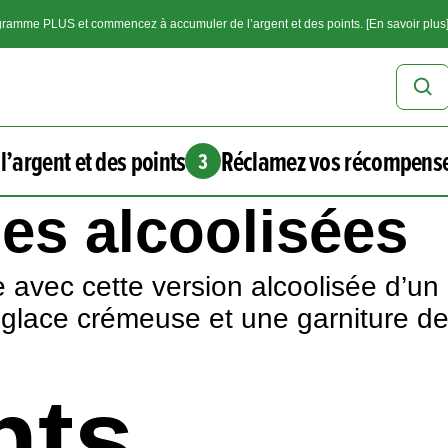
ramme PLUS et commencez à accumuler de l’argent et des points. [En savoir plus
l’argent et des points
Réclamez vos récompens
3
ses alcoolisées
e avec cette version alcoolisée d’u
glace crémeuse et une garniture de 
nts