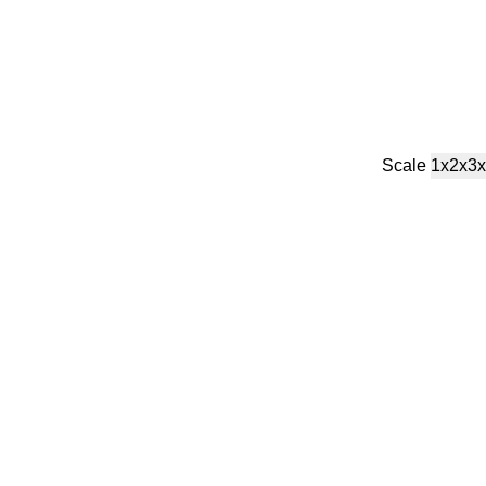
Scale
1x
2x
3x