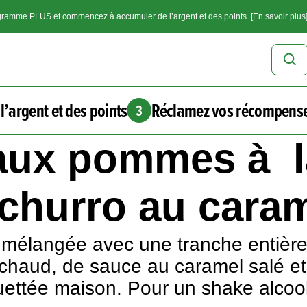
ramme PLUS et commencez à accumuler de l’argent et des points. [En savoir plus
l’argent et des points
Réclamez vos récompens
3
 aux pommes à l
churro au carame
 mélangée avec une tranche entière
e chaud, de sauce au caramel salé e
ouettée maison. Pour un shake alcoo