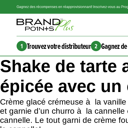
Gagnez des récompenses en réapprovisionnant! Inscrivez-vous au Prog
Trouvez votre distributeur
Gagnez de 
1
2
Shake de tarte
épicée avec un 
Crème glacé crémeuse à la vanille
et garnie d’un churro à la cannell
cannelle. Le tout garni de crème f