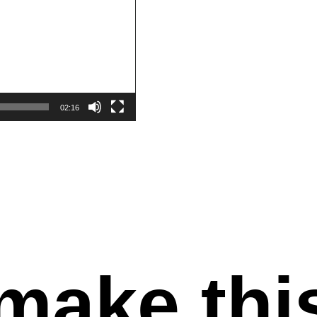
02:16
make thi