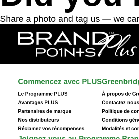
Share a photo and tag us — we can
Commencez avec PLUS
Greenbrid
Le Programme PLUS
À propos de Gr
Avantages PLUS
Contactez-nou
Partenaires de marque
Politique de con
Nos distributeurs
Conditions gén
Réclamez vos récompenses
Modalités et c
Joignez-vous au Programme Bran