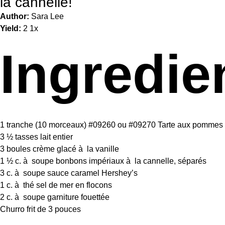
la cannelle!
Author:
Sara Lee
Yield:
2
1
x
Ingredie
1
tranche (10 morceaux) #09260 ou #09270 Tarte aux pommes 
3 ½
tasses lait entier
3
boules crème glacé à la vanille
1 ½
c. à soupe bonbons impériaux à la cannelle, séparés
3
c. à soupe sauce caramel Hershey’s
1
c. à thé sel de mer en flocons
2
c. à soupe garniture fouettée
Churro frit de 3 pouces