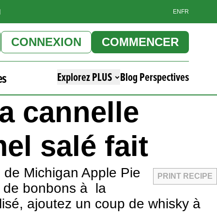
]
EN
FR
CONNEXION
COMMENCER
es
Explorez PLUS
Blog Perspectives
a cannelle
l salé fait
 de Michigan Apple Pie
PRINT RECIPE
t de bonbons à la
lisé, ajoutez un coup de whisky à