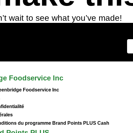
’t wait to see what you’ve made!
ge Foodservice Inc
eenbridge Foodservice Inc
s
fidentialité
érales
onditions du programme Brand Points PLUS Cash
d Points PLUS