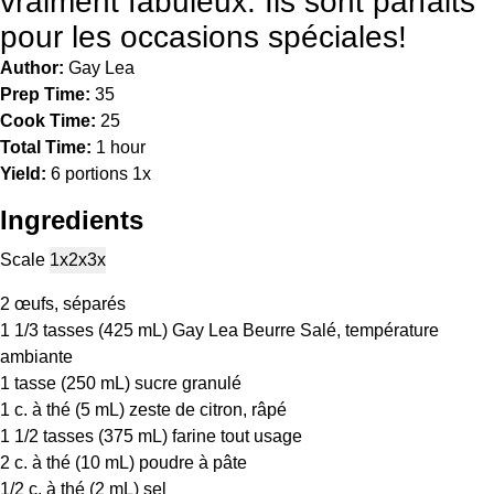
vraiment fabuleux. Ils sont parfaits
pour les occasions spéciales!
Author:
Gay Lea
Prep Time:
35
Cook Time:
25
Total Time:
1 hour
Yield:
6
portions
1
x
Ingredients
Scale
1x
2x
3x
2
œufs, séparés
1 1/3
tasses (425 mL) Gay Lea Beurre Salé, température
ambiante
1
tasse (250 mL) sucre granulé
1
c. à thé (
5
mL) zeste de citron, râpé
1 1/2
tasses (375 mL) farine tout usage
2
c. à thé (
10
mL) poudre à pâte
1/2
c. à thé (
2
mL) sel