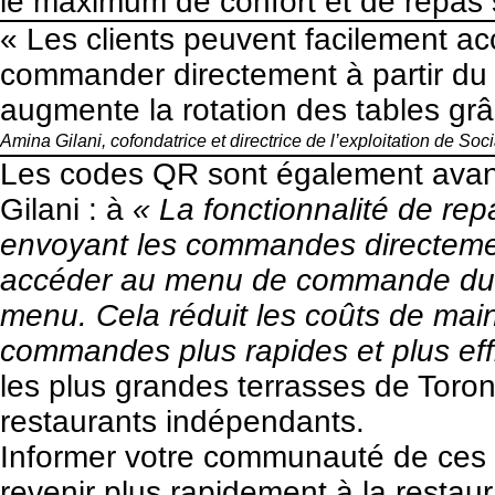
le maximum de confort et de repas 
« Les clients peuvent facilement 
commander directement à partir du 
augmente la rotation des tables gr
Amina Gilani, cofondatrice et directrice de l’exploitation de
Soci
Les codes QR sont également avant
Gilani : à
« La fonctionnalité de rep
envoyant les commandes directement
accéder au menu de commande du re
menu. Cela réduit les coûts de mai
commandes plus rapides et plus eff
les plus grandes terrasses de Toron
restaurants indépendants.
Informer votre communauté de ces a
revenir plus rapidement à la restau