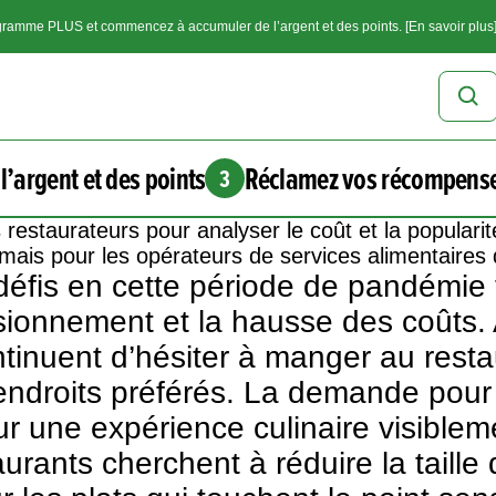
ramme PLUS et commencez à accumuler de l’argent et des points. [En savoir plus
l’argent et des points
Réclamez vos récompens
3
s restaurateurs pour analyser le coût et la populari
jamais pour les opérateurs de services alimentaire
x défis en cette période de pandémi
sionnement et la hausse des coûts. 
ontinuent d’hésiter à manger au res
endroits préférés. La demande pour 
our une expérience culinaire visiblem
aurants cherchent à
réduire la tail