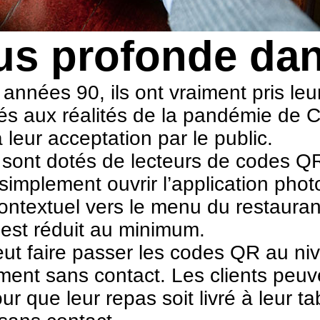
us profonde da
 années 90, ils ont vraiment pris le
és aux réalités de la pandémie de CO
à leur acceptation par le public.
nt dotés de lecteurs de codes QR in
t simplement ouvrir l’application ph
 contextuel vers le menu du restaura
r est réduit au minimum.
ut faire passer les codes QR au niv
ent sans contact. Les clients peu
ur que leur repas soit livré à leur ta