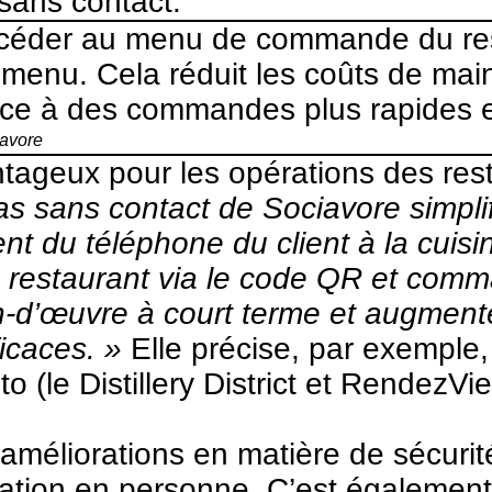
sans contact.
accéder au menu de commande du res
menu. Cela réduit les coûts de mai
âce à des commandes plus rapides et
avore
ageux pour les opérations des res
as sans contact de Sociavore simplif
 du téléphone du client à la cuisin
staurant via le code QR et comman
n-d’œuvre à court terme et augmente
icaces. »
Elle précise, par exemple,
to (le Distillery District et Rendez
méliorations en matière de sécurité
ration en personne. C’est également