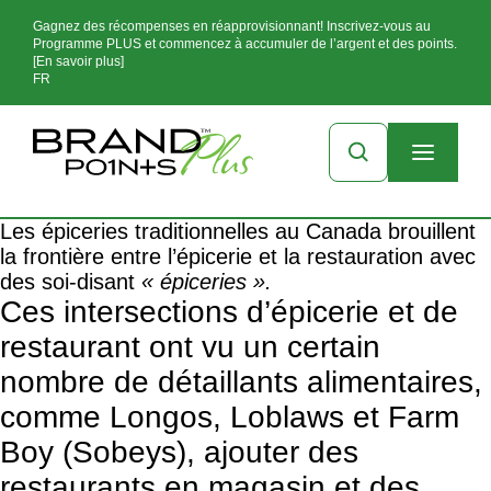
Gagnez des récompenses en réapprovisionnant! Inscrivez-vous au
Programme PLUS et commencez à accumuler de l’argent et des points.
[En savoir plus]
FR
Les épiceries traditionnelles au Canada brouillent
la frontière entre l’épicerie et la restauration avec
des soi-disant
« épiceries ».
Ces intersections d’épicerie et de
restaurant ont vu un certain
nombre de détaillants alimentaires,
comme Longos, Loblaws et Farm
Boy (Sobeys), ajouter des
restaurants en magasin et des