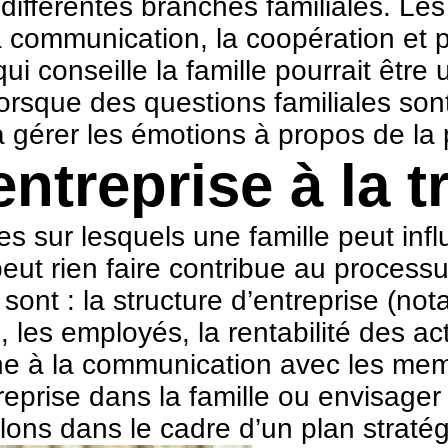
différentes branches familiales. Les
 communication, la coopération et p
i conseille la famille pourrait êtr
lorsque des questions familiales so
à gérer les émotions à propos de la p
ntreprise à la t
s sur lesquels une famille peut infl
peut rien faire contribue au process
r sont : la structure d’entreprise (n
e, les employés, la rentabilité des a
ne à la communication avec les membr
entreprise dans la famille ou envisage
alons dans le cadre d’un plan straté