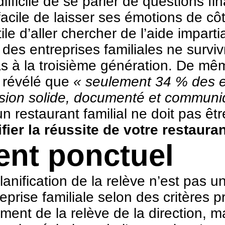
ifficile de se parler de questions f
i facile de laisser ses émotions de 
tile d’aller chercher de l’aide imparti
 des entreprises familiales ne survi
as à la troisième génération. De m
 révélé que
« seulement 34 % des e
ssion solide, documenté et communi
un restaurant familial ne doit pas ê
er la réussite de votre restaurant
nt ponctuel
 planification de la relève n’est pas 
eprise familiale selon des critères 
ement de la relève de la direction, m