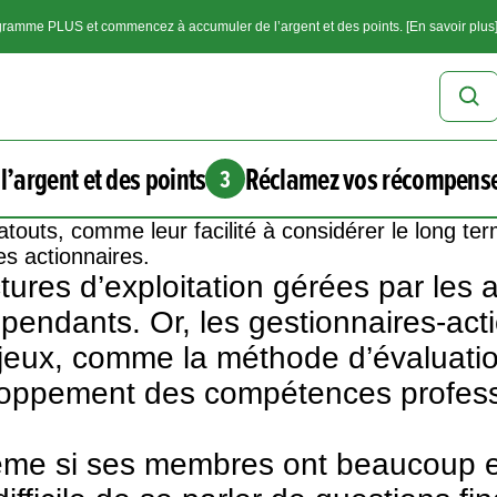
ramme PLUS et commencez à accumuler de l’argent et des points. [En savoir plus
l’argent et des points
Réclamez vos récompens
3
touts, comme leur facilité à considérer le long te
es actionnaires.
ctures d’exploitation gérées par les 
pendants. Or, les gestionnaires-act
jeux, comme la méthode d’évaluatio
veloppement des compétences profes
même si ses membres ont beaucoup e