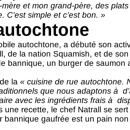
d-mère et mon grand-père, des pla
 C’est simple et c’est bon. »
 autochtone
obile autochtone, a débuté son acti
all, de la nation Squamish, et de so
de bannique, un burger de saumon a
 de la
« cuisine de rue autochtone. 
raditionnels que nous adaptons à d
ire avec les ingrédients frais à disp
 une recette, le chef Natrall se ser
 bannique gaufrée est un pain non 