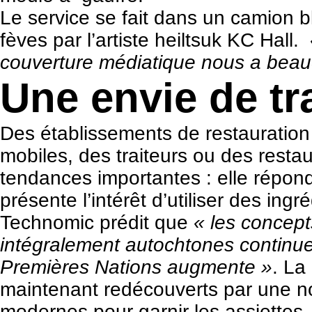
Le service se fait dans un camion b
fèves par l’artiste heiltsuk KC Hall.
couverture médiatique nous a beau
Une envie de tr
Des établissements de restauration
mobiles, des traiteurs ou des rest
tendances importantes : elle répo
présente l’intérêt d’utiliser des ing
Technomic prédit que
« les concept
intégralement autochtones continuero
Premières Nations augmente »
. La
maintenant redécouverts par une no
modernes pour garnir les assiettes. 