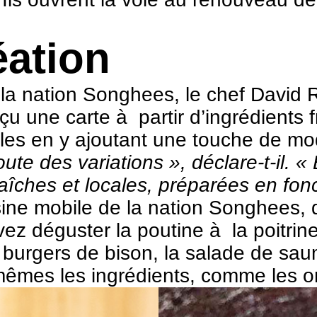
éation
la nation Songhees, le chef David R
une carte à partir d’ingrédients fr
lles en y ajoutant une touche de mo
joute des variations », déclare-t-i
aîches et locales, préparées en fonc
sine mobile de la nation Songhees, 
ez déguster la poutine à la poitrin
s burgers de bison, la salade de sau
-mêmes les ingrédients, comme les ort