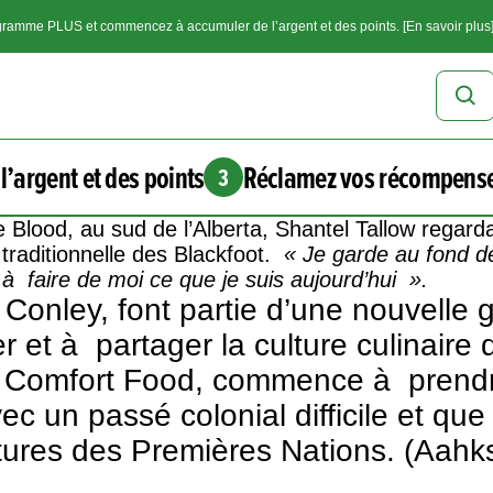
ramme PLUS et commencez à accumuler de l’argent et des points. [En savoir plus
l’argent et des points
Réclamez vos récompens
3
ve Blood, au sud de l’Alberta, Shantel Tallow regarda
 traditionnelle des Blackfoot.
« Je garde au fond de
é à faire de moi ce que je suis aujourd’hui ».
Conley, font partie d’une nouvelle g
et à partager la culture culinaire d
s Comfort Food, commence à prendr
ec un passé colonial difficile et q
ltures des Premières Nations. (Aahks