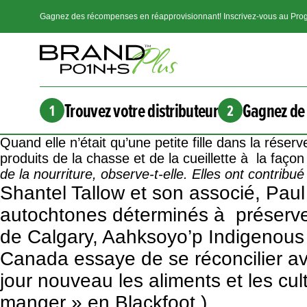
Gagnez des récompenses en réapprovisionnant! Inscrivez-vous au Prog
Trouvez votre distributeur
Gagnez de 
1
2
Quand elle n’était qu’une petite fille dans la réser
produits de la chasse et de la cueillette à la façon
de la nourriture, observe-t-elle. Elles ont contribu
Shantel Tallow et son associé, Paul 
autochtones déterminés à préserver 
de Calgary, Aahksoyo’p Indigenou
Canada essaye de se réconcilier av
jour nouveau les aliments et les cu
manger » en Blackfoot.)