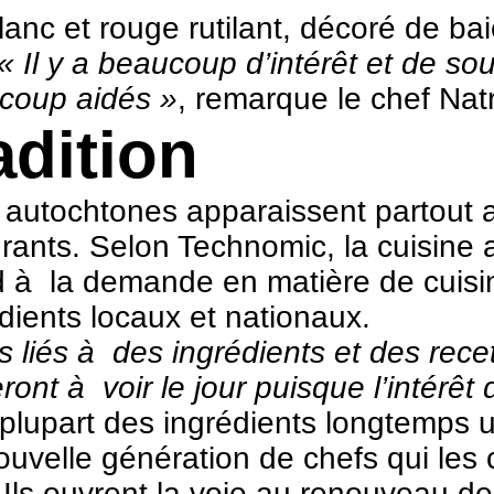
lanc et rouge rutilant, décoré de b
« Il y a beaucoup d’intérêt et de so
coup aidés »
, remarque le chef Natr
adition
 autochtones apparaissent partout 
aurants. Selon Technomic, la cuisin
nd à la demande en matière de cui
rédients locaux et nationaux.
s liés à des ingrédients et des rec
nt à voir le jour puisque l’intérêt 
 plupart des ingrédients longtemps u
uvelle génération de chefs qui les 
Ils ouvrent la voie au renouveau de 