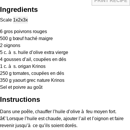
PRINT RECIPE
Ingredients
Scale
1x
2x
3x
6
gros poivrons rouges
500 g
bœuf haché maigre
2
oignons
5
c. à s. huile d’olive extra vierge
4
gousses d’ail, coupées en dés
1
c. à s. origan Krinos
250 g
tomates, coupées en dés
350 g
yaourt grec nature Krinos
Sel et poivre au goût
Instructions
Dans une poêle, chauffer l’huile d’olive à feu moyen fort.
â€¨Lorsque l’huile est chaude, ajouter l’ail et l’oignon et faire
revenir jusqu’à ce qu’ils soient dorés.