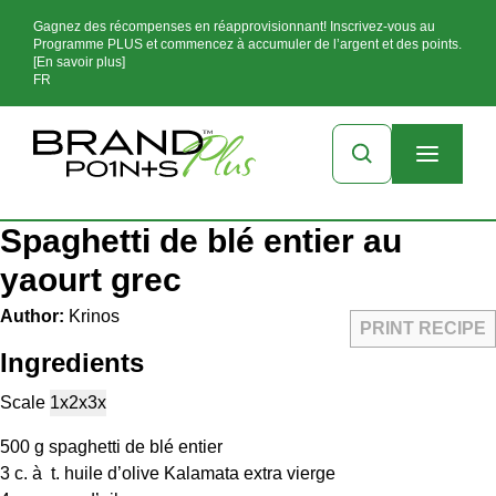
Gagnez des récompenses en réapprovisionnant! Inscrivez-vous au
Programme PLUS et commencez à accumuler de l’argent et des points.
[En savoir plus]
FR
Spaghetti de blé entier au
yaourt grec
Author:
Krinos
PRINT RECIPE
Ingredients
Scale
1x
2x
3x
500 g
spaghetti de blé entier
3
c. à t. huile d’olive Kalamata extra vierge