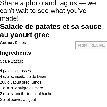
Share a photo and tag us — we
can’t wait to see what you’ve
made!
Salade de patates et sa sauce
au yaourt grec
Author:
Krinos
PRINT RECIPE
Ingredients
Scale
1x
2x
3x
4
patates, grosses
4
c. à s. moutarde de Dijon
200 g
yaourt grec Krinos
1
c. à s. vinaigre de cidre
2
c. à s. aneth, finement haché
Sel et poivre, au goût