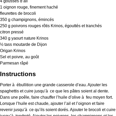
4
gousses d’ail
1
oignon rouge, finement haché
fleurettes de brocoli
350 g
champignons, émincés
250 g
poivrons rouges rôtis Krinos, égouttés et tranchés
citron pressé
340 g
yaourt nature Krinos
½
tass moutarde de Dijon
Origan Krinos
Sel et poivre, au goût
Parmesan râpé
Instructions
Porter à ébullition une grande casserole d’eau. Ajouter les
spaghettis et cuire jusqu’à ce que les pâtes soient al dente.
Dans une poêle, faire chauffer l’huile d’olive à feu moyen fort.
Lorsque l’huile est chaude, ajouter l’ail et l’oignon et faire
revenir jusqu’à ce qu’ils soient dorés. Ajouter le brocoli et cuire
jusqu’à tendreté. Ajouter les poivrons, les champignons et les