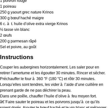
1
poivron rouge
1
poireau
250 g
yaourt grec nature Krinos
300 g
bœuf haché maigre
6
c. à t. huile d’olive extra vierge Krinos
½
tasse vin blanc
2
œufs
200 g
parmesan râpé
Sel et poivre, au goût
Instructions
Couper les aubergines horizontalement. Les saler pour en
retirer l’amertume et les égoutter 30 minutes. Rincer et sécher.
Préchauffer le four à 360 °F (180 °C) et rôtir 30 minutes.
Lorsqu’elles sont tendres, les vider à l’aide d’une cuillère en
prenant garde de ne pas déchirer la peau.
Dans une poêle, chauffer l’huile d’olive à feu moyen fort.
â€¨Faire sauter le poireau et les poivrons jusqu’à ce qu’ils
soient dorés. Ajouter le bœuf haché et le vin blanc et mélanger.