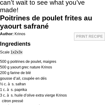
can’t wait to see what you’ve
made!
Poitrines de poulet frites au
yaourt safrané
Author:
Krinos
PRINT RECIPE
Ingredients
Scale
1x
2x
3x
500 g
poitrines de poulet, maigres
500 g
yaourt grec nature Krinos
200 g
farine de blé
gousse d’ail, coupée en dés
½
c. à s. safran
1
c. à s. paprika
3
c. à s. huile d’olive extra vierge Krinos
citron pressé