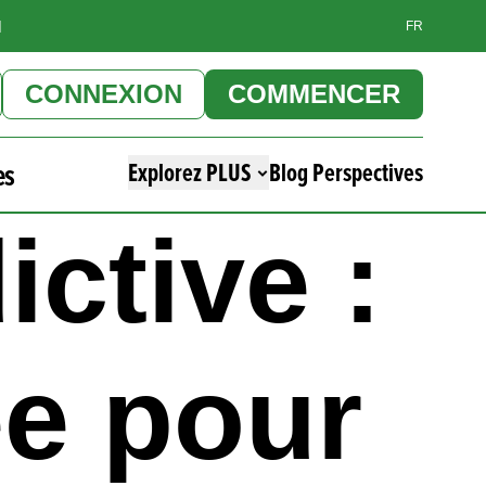
]
FR
CONNEXION
COMMENCER
es
Explorez PLUS
Blog Perspectives
ictive :
ée pour