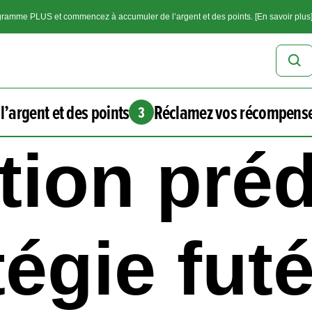
ramme PLUS et commencez à accumuler de l’argent et des points. [En savoir plus
l’argent et des points
Réclamez vos récompens
3
tion préd
tégie fut