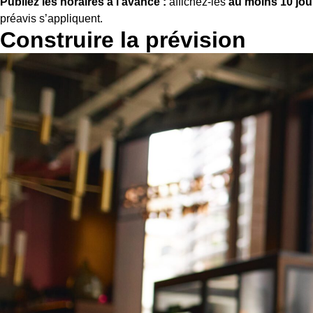
Publiez les horaires à l’avance :
affichez-les
au moins 10 jou
préavis s’appliquent.
Construire la prévision