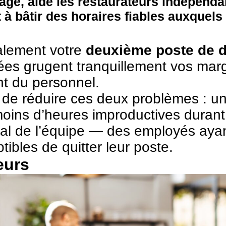
age, aide les restaurateurs indépendan
à bâtir des horaires fiables auxquels l
alement votre
deuxième poste de d
ées grugent tranquillement vos marg
nt du personnel.
de réduire ces deux problèmes : une
moins d’heures improductives duran
oral de l’équipe — des employés ayan
bles de quitter leur poste.
eurs