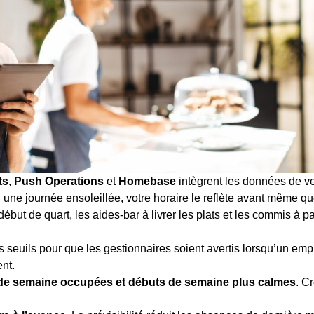
ts
,
Push Operations
et
Homebase
intègrent les données de v
une journée ensoleillée, votre horaire le reflète avant même que
ébut de quart, les aides-bar à livrer les plats et les commis à pas
s seuils pour que les gestionnaires soient avertis lorsqu’un e
nt.
 de semaine occupées et débuts de semaine plus calmes
. C