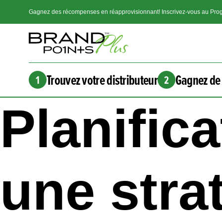
Gagnez des récompenses en réapprovisionnant! Inscrivez-vous au Prog
Trouvez votre distributeur
Gagnez de 
1
2
Planifica
une stra