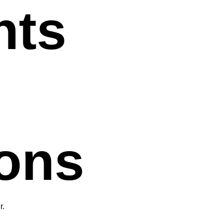
nts
ions
r.