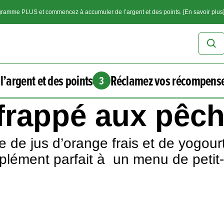
ramme PLUS et commencez à accumuler de l’argent et des points. [En savoir plus
l’argent et des points
Réclamez vos récompens
3
t frappé aux pêc
 de jus d’orange frais et de yogour
mplément parfait à un menu de petit