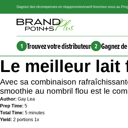
Gagnez des récompenses en réapprovisionnant! Inscrivez-vous au Prog
Trouvez votre distributeur
Gagnez de 
1
2
Le meilleur lai
Avec sa combinaison rafraîchissante
smoothie au nombril flou est le co
Author:
Gay Lea
Prep Time:
5
Total Time:
5 minutes
Yield:
2
portions
1
x