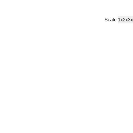
Scale
1x
2x
3x