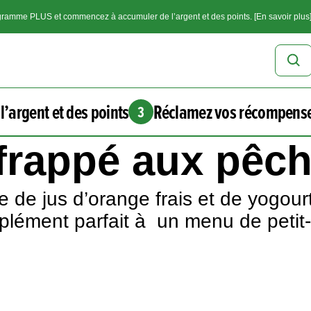
ramme PLUS et commencez à accumuler de l’argent et des points. [En savoir plus
l’argent et des points
Réclamez vos récompens
3
t frappé aux pêc
 de jus d’orange frais et de yogour
mplément parfait à un menu de petit