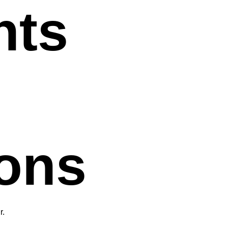
nts
ions
r.