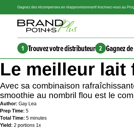
Gagnez des récompenses en réapprovisionnant! Inscrivez-vous au Prog
Trouvez votre distributeur
Gagnez de 
1
2
Le meilleur lai
Avec sa combinaison rafraîchissante
smoothie au nombril flou est le co
Author:
Gay Lea
Prep Time:
5
Total Time:
5 minutes
Yield:
2
portions
1
x