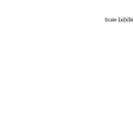
Scale
1x
2x
3x