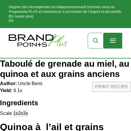
Gagnez des récompenses en réapprovisionnant! Inscrivez-vous au
Programme PLUS et commencez à accumuler de l’argent et des points.
[En savoir plus]
FR
Taboulé de grenade au miel, au
quinoa et aux grains anciens
Author:
Uncle Bens
PRINT RECIPE
Yield:
6
1
x
Ingredients
Scale
1x
2x
3x
Quinoa à l’ail et grains