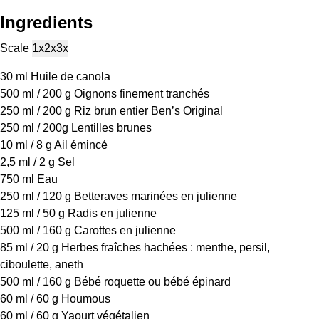
Ingredients
Scale
1x
2x
3x
30
ml Huile de canola
500
ml / 200 g Oignons finement tranchés
250
ml / 200 g Riz brun entier Ben’s Original
250
ml / 200g Lentilles brunes
10
ml / 8 g Ail émincé
2
,5 ml / 2 g Sel
750
ml Eau
250
ml / 120 g Betteraves marinées en julienne
125
ml / 50 g Radis en julienne
500
ml / 160 g Carottes en julienne
85
ml / 20 g Herbes fraîches hachées : menthe, persil,
ciboulette, aneth
500
ml / 160 g Bébé roquette ou bébé épinard
60
ml / 60 g Houmous
60
ml / 60 g Yaourt végétalien