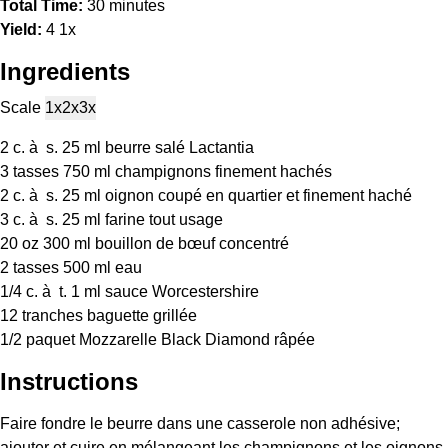
Total Time:
30 minutes
Yield:
4
1
x
Ingredients
Scale
1x
2x
3x
2
c. à s. 25 ml beurre salé Lactantia
3
tasses 750 ml champignons finement hachés
2
c. à s. 25 ml oignon coupé en quartier et finement haché
3
c. à s. 25 ml farine tout usage
20 oz
300 ml bouillon de bœuf concentré
2
tasses 500 ml eau
1/4
c. à t. 1 ml sauce Worcestershire
12
tranches baguette grillée
1/2
paquet Mozzarelle Black Diamond râpée
Instructions
Faire fondre le beurre dans une casserole non adhésive;
ajouter et cuire en mélangeant les champignons et les oignons