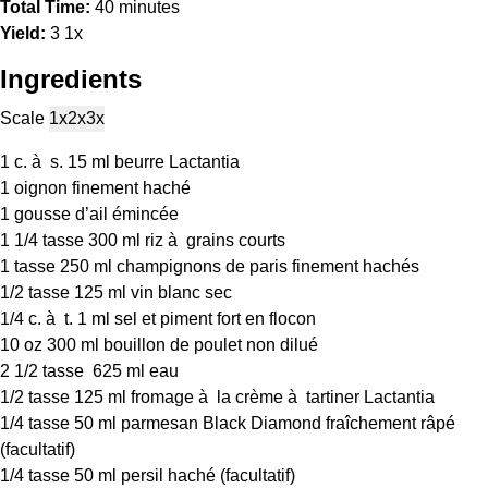
Total Time:
40 minutes
Yield:
3
1
x
Ingredients
Scale
1x
2x
3x
1
c. à s. 15 ml beurre Lactantia
1
oignon finement haché
1
gousse d’ail émincée
1 1/4
tasse 300 ml riz à grains courts
1
tasse 250 ml champignons de paris finement hachés
1/2
tasse 125 ml vin blanc sec
1/4
c. à t. 1 ml sel et piment fort en flocon
10 oz
300 ml bouillon de poulet non dilué
2 1/2
tasse 625 ml eau
1/2
tasse 125 ml fromage à la crème à tartiner Lactantia
1/4
tasse 50 ml parmesan Black Diamond fraîchement râpé
(facultatif)
1/4
tasse 50 ml persil haché (facultatif)