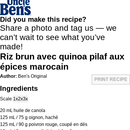
Did you make this recipe?
Share a photo and tag us — we
can’t wait to see what you’ve
made!
Riz brun avec quinoa pilaf aux
épices marocain
Author:
Ben's Original
PRINT RECIPE
Ingredients
Scale
1x
2x
3x
20
mL huile de canola
125
mL / 75 g oignon, haché
125
mL / 90 g poivron rouge, coupé en dés