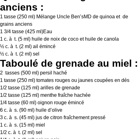
anciens :
1
tasse (250 ml) Mélange Uncle Ben’sMD de quinoa et de
grains anciens
1 3/4
tasse (425 ml)Eau
1
c. à t. (
5
ml) huile de noix de coco et huile de canola
½
c. à t. (
2
ml) ail émincé
½
c. à t. (
2
ml) sel
Taboulé de grenade au miel :
2
tasses (500 ml) persil haché
1
tasse (250 ml) tomates rouges ou jaunes coupées en dés
1/2
tasse (125 ml) arilles de grenade
1/2
tasse (125 ml) menthe fraîche hachée
1/4
tasse (60 ml) oignon rouge émincé
6
c. à s. (
90
ml) huile d’olive
3
c. à s. (
45
ml) jus de citron fraîchement pressé
1
c. à s. (
15
ml) miel
1/2
c. à t. (
2
ml) sel