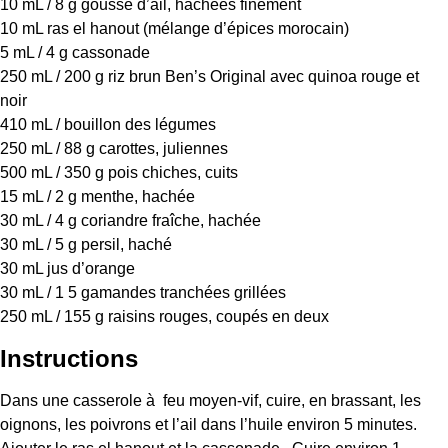
10
mL / 8 g gousse d’ail, hachées finement
10
mL ras el hanout (mélange d’épices morocain)
5
mL / 4 g cassonade
250
mL / 200 g riz brun Ben’s Original avec quinoa rouge et
noir
410
mL / bouillon des légumes
250
mL / 88 g carottes, juliennes
500
mL / 350 g pois chiches, cuits
15
mL / 2 g menthe, hachée
30
mL / 4 g coriandre fraîche, hachée
30
mL / 5 g persil, haché
30
mL jus d’orange
30
mL / 1 5 gamandes tranchées grillées
250
mL / 155 g raisins rouges, coupés en deux
Instructions
Dans une casserole à feu moyen-vif, cuire, en brassant, les
oignons, les poivrons et l’ail dans l’huile environ 5 minutes.