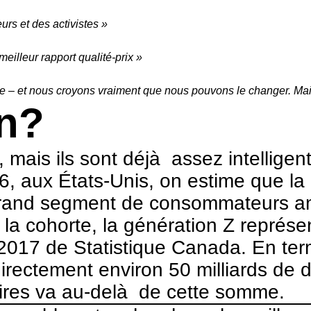
rs et des activistes »
illeur rapport qualité-prix »
e – et nous croyons vraiment que nous pouvons le changer. Ma
on?
 mais ils sont déjà assez intelligen
6, aux États-Unis, on estime que la
s grand segment de consommateurs a
 la cohorte, la génération Z représ
017 de Statistique Canada. En term
ctement environ 50 milliards de dol
taires va au-delà de cette somme.