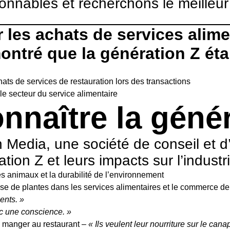
nables et recherchons le meilleur r
les achats de services alimen
tré que la génération Z étai
hats de services de restauration lors des transactions
e secteur du service alimentaire
naître la génér
 Media, une société de conseil et d
ion Z et leurs impacts sur l’industri
es animaux et la durabilité de l’environnement
base de plantes dans les services alimentaires et le commerce de
ents. »
c une conscience. »
à manger au restaurant –
« Ils veulent leur nourriture sur le ca