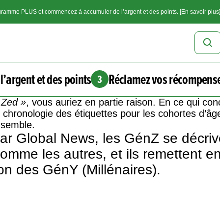
ramme PLUS et commencez à accumuler de l’argent et des points. [En savoir plus
l’argent et des points
Réclamez vos récompens
3
 Zed »
, vous auriez en partie raison. En ce qui co
chronologie des étiquettes pour les cohortes d’âg
nsemble.
par Global News, les GénZ se décriv
me les autres, et ils remettent en 
n des GénY (Millénaires).