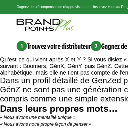
Gagnez des récompenses en réapprovisionnant! Inscrivez-vous au Prog
Trouvez votre distributeur
Gagnez de 
1
2
Qu’est-ce qui vient après X et Y ? Si vous disiez
«
suivant : Boomers, GénX, GénY, puis GénZ. Cette 
alphabétique, mais elle ne tient pas compte de l’e
Dans un profil détaillé de GenZed 
GénZ ne sont pas une génération com
compris comme une simple extensio
Dans leurs propres mots…
« Nous avons une mentalité unique »
« Nous avons notre propre façon de penser »