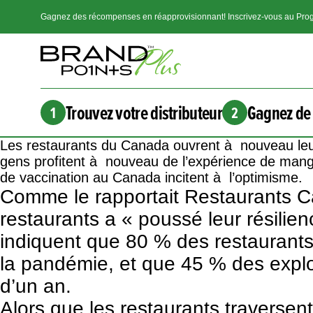
Gagnez des récompenses en réapprovisionnant! Inscrivez-vous au Prog
Trouvez votre distributeur
Gagnez de 
1
2
Les restaurants du Canada ouvrent à nouveau leurs 
gens profitent à nouveau de l’expérience de mang
de vaccination au Canada incitent à l’optimisme.
Comme
le rapportait Restaurants 
restaurants a « poussé leur résili
indiquent que 80 % des restaurants 
la pandémie, et que 45 % des exploi
d’un an.
Alors que les restaurants traversen