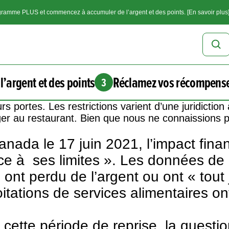
ramme PLUS et commencez à accumuler de l’argent et des points. [En savoir plus
l’argent et des points
Réclamez vos récompens
3
portes. Les restrictions varient d’une juridiction 
er au restaurant. Bien que nous ne connaissions p
Canada le 17 juin 2021
, l’impact fin
ence à ses limites ». Les données d
ont perdu de l’argent ou ont « tout 
tations de services alimentaires on
t cette période de reprise, la quest