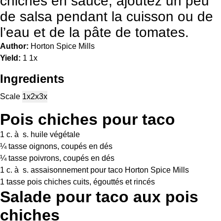
chiches en sauce, ajoutez un peu
de salsa pendant la cuisson ou de
l’eau et de la pâte de tomates.
Author:
Horton Spice Mills
Yield:
1
1
x
Ingredients
Scale
1x
2x
3x
Pois chiches pour taco
1
c. à s. huile végétale
¼
tasse oignons, coupés en dés
¼
tasse poivrons, coupés en dés
1
c. à s. assaisonnement pour taco Horton Spice Mills
1
tasse pois chiches cuits, égouttés et rincés
Salade pour taco aux pois
chiches