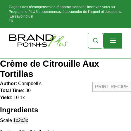
Gagnez des récompenses en réapprovisionnant! Inscrivez-vous au
Programme PLUS et commencez à accumuler de l’argent et des points.
[En savoir plus]
FR
Crème de Citrouille Aux
Tortillas
Author:
Campbell's
PRINT RECIPE
Total Time:
30
Yield:
1
0
1
x
Ingredients
Scale
1x
2x
3x