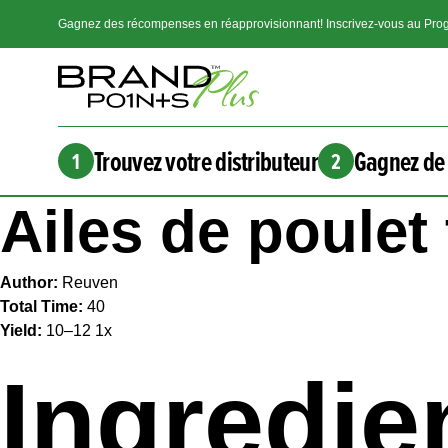
Gagnez des récompenses en réapprovisionnant! Inscrivez-vous au Prog
Trouvez votre distributeur
Gagnez de 
1
2
Ailes de poulet
Author:
Reuven
Total Time:
40
Yield:
10
–
1
2
1
x
Ingredie