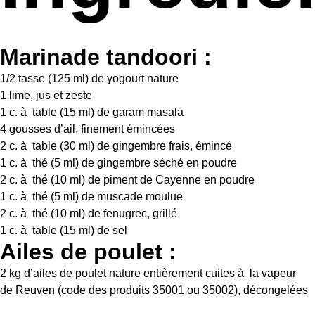
Marinade tandoori :
1/2
tasse (125 ml) de yogourt nature
1
lime, jus et zeste
1
c. à table (
15
ml) de garam masala
4
gousses d’ail, finement émincées
2
c. à table (
30
ml) de gingembre frais, émincé
1
c. à thé (
5
ml) de gingembre séché en poudre
2
c. à thé (
10
ml) de piment de Cayenne en poudre
1
c. à thé (
5
ml) de muscade moulue
2
c. à thé (
10
ml) de fenugrec, grillé
1
c. à table (
15
ml) de sel
Ailes de poulet :
2
kg d’ailes de poulet nature entièrement cuites à la vapeur
de Reuven (code des produits 35001 ou 35002), décongelées