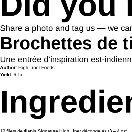
Did you 
Share a photo and tag us — we can
Brochettes de t
Une entrée d’inspiration est-indien
Author:
High Liner Foods
Yield:
6
1
x
Ingredie
12
filets de tilapia Signature High Liner décongelés (3 –
4 oz
)