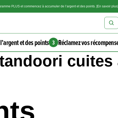
ramme PLUS et commencez à accumuler de l’argent et des points. [En savoir plus
l’argent et des points
Réclamez vos récompens
3
 tandoori cuites
nts