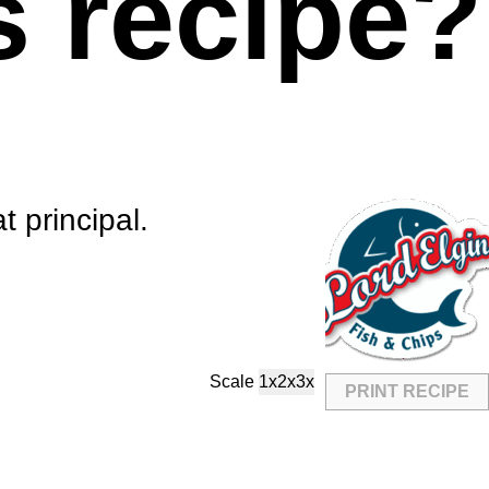
s recipe?
 principal.
Scale
1x
2x
3x
PRINT RECIPE