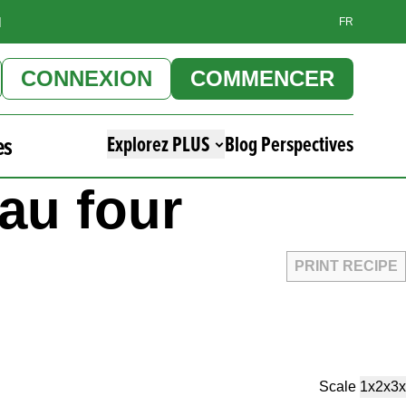
]
FR
CONNEXION
COMMENCER
es
Explorez PLUS
Blog Perspectives
 au four
PRINT RECIPE
Scale
1x
2x
3x