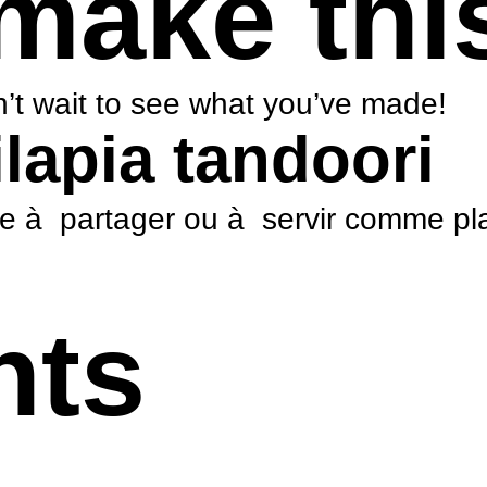
make thi
’t wait to see what you’ve made!
ilapia tandoori
ne à partager ou à servir comme plat
nts