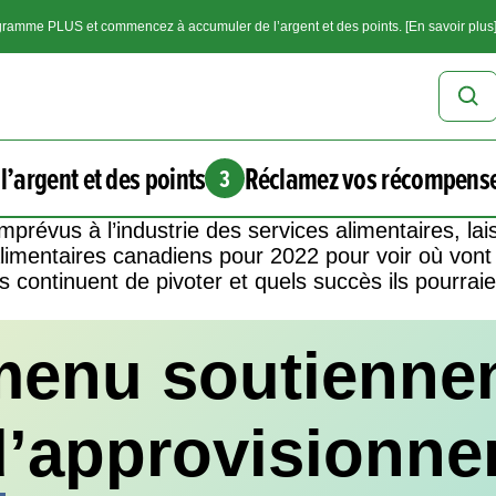
ramme PLUS et commencez à accumuler de l’argent et des points. [En savoir plus
l’argent et des points
Réclamez vos récompens
3
mprévus à l’industrie des services alimentaires, l
limentaires canadiens pour 2022 pour voir où vont 
continuent de pivoter et quels succès ils pourraie
menu soutiennen
’approvisionn