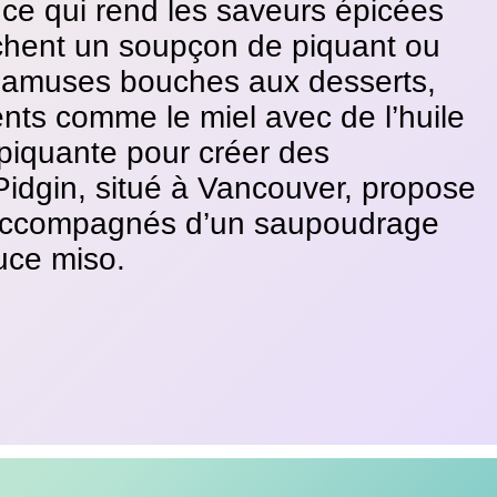
ce qui rend les saveurs épicées
rchent un soupçon de piquant ou
s
amuses bouches
aux
desserts
,
ients comme le miel avec de l’huile
e piquante pour créer des
idgin, situé à Vancouver, propose
 accompagnés d’un saupoudrage
uce miso.