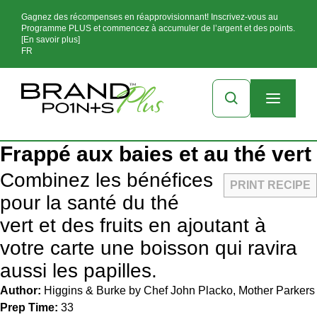
Gagnez des récompenses en réapprovisionnant! Inscrivez-vous au
Programme PLUS et commencez à accumuler de l’argent et des points.
[En savoir plus]
FR
Frappé aux baies et au thé vert
Combinez les bénéfices
PRINT RECIPE
pour la santé du thé
vert et des fruits en ajoutant à
votre carte une boisson qui ravira
aussi les papilles.
Author:
Higgins & Burke by Chef John Placko, Mother Parkers
Prep Time:
33