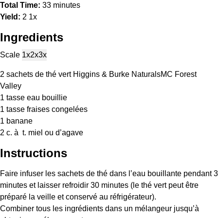
Total Time:
33 minutes
Yield:
2
1
x
Ingredients
Scale
1x
2x
3x
2
sachets de thé vert Higgins & Burke NaturalsMC Forest
Valley
1
tasse eau bouillie
1
tasse fraises congelées
1
banane
2
c. à t. miel ou d’agave
Instructions
Faire infuser les sachets de thé dans l’eau bouillante pendant 3
minutes et laisser refroidir 30 minutes (le thé vert peut être
préparé la veille et conservé au réfrigérateur).
Combiner tous les ingrédients dans un mélangeur jusqu’à