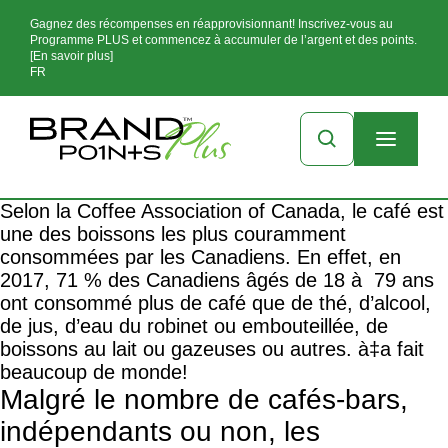
Gagnez des récompenses en réapprovisionnant! Inscrivez-vous au
Programme PLUS et commencez à accumuler de l’argent et des points.
[En savoir plus]
FR
Selon la Coffee Association of Canada, le café est
une des boissons les plus couramment
consommées par les Canadiens. En effet, en
2017, 71 % des Canadiens âgés de 18 à 79 ans
ont consommé plus de café que de thé, d’alcool,
de jus, d’eau du robinet ou embouteillée, de
boissons au lait ou gazeuses ou autres. à‡a fait
beaucoup de monde!
Malgré le nombre de cafés-bars,
indépendants ou non, les