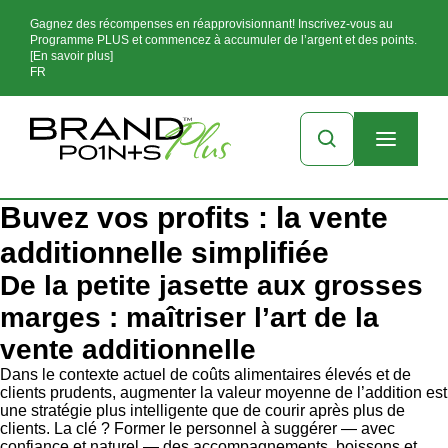
Gagnez des récompenses en réapprovisionnant! Inscrivez-vous au
Programme PLUS et commencez à accumuler de l’argent et des points.
[En savoir plus]
FR
Buvez vos profits : la vente
additionnelle simplifiée
De la petite jasette aux grosses
marges : maîtriser l’art de la
vente additionnelle
Dans le contexte actuel de coûts alimentaires élevés et de
clients prudents, augmenter la valeur moyenne de l’addition est
une stratégie plus intelligente que de courir après plus de
clients. La clé ? Former le personnel à suggérer — avec
confiance et naturel — des accompagnements, boissons et