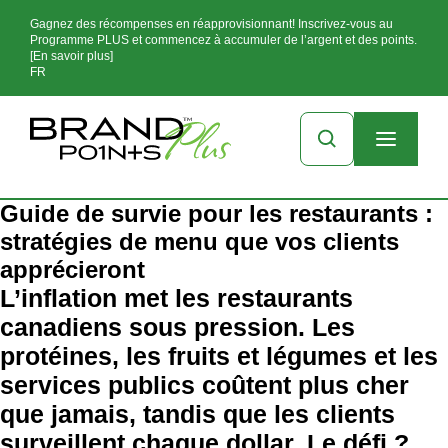
Gagnez des récompenses en réapprovisionnant! Inscrivez-vous au
Programme PLUS et commencez à accumuler de l’argent et des points.
[En savoir plus]
FR
Guide de survie pour les restaurants :
stratégies de menu que vos clients
apprécieront
L’inflation met les restaurants
canadiens sous pression. Les
protéines, les fruits et légumes et les
services publics coûtent plus cher
que jamais, tandis que les clients
surveillent chaque dollar. Le défi ?