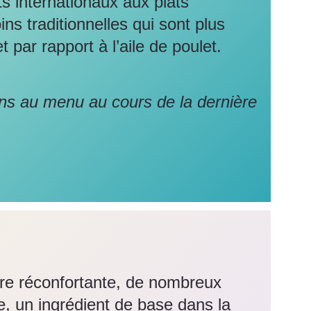
s internationaux aux plats
ns traditionnelles qui sont plus
par rapport à l’aile de poulet.
ns au menu au cours de la dernière
ture réconfortante, de nombreux
e, un ingrédient de base dans la