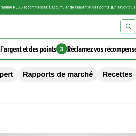
ramme PLUS et commencez à accumuler de l’argent et des points. [En savoir plus
l’argent et des points
Réclamez vos récompens
3
pert
Rapports de marché
Recettes