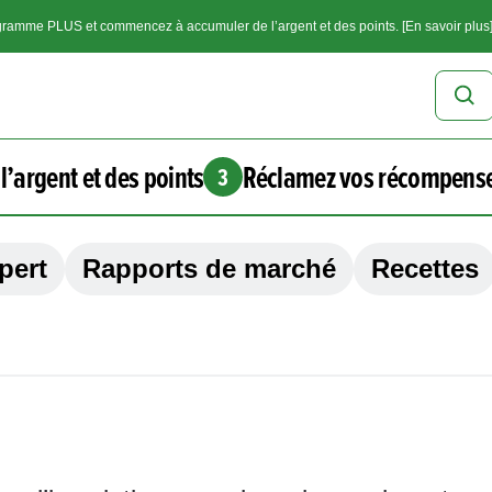
ramme PLUS et commencez à accumuler de l’argent et des points. [En savoir plus
l’argent et des points
Réclamez vos récompens
3
pert
Rapports de marché
Recettes