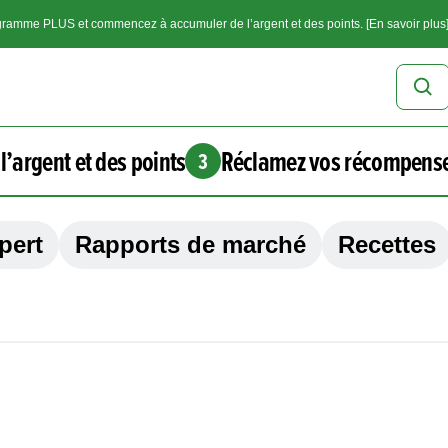
ramme PLUS et commencez à accumuler de l’argent et des points. [En savoir plus
l’argent et des points
Réclamez vos récompens
3
pert
Rapports de marché
Recettes