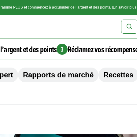
ramme PLUS et commencez à accumuler de l’argent et des points. [En savoir plus
l’argent et des points
Réclamez vos récompens
3
pert
Rapports de marché
Recettes