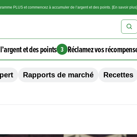
ramme PLUS et commencez à accumuler de l’argent et des points. [En savoir plus
l’argent et des points
Réclamez vos récompens
3
pert
Rapports de marché
Recettes