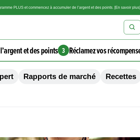
ramme PLUS et commencez à accumuler de l’argent et des points. [En savoir plus
l’argent et des points
Réclamez vos récompens
3
pert
Rapports de marché
Recettes