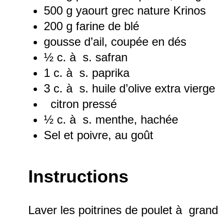
500 g
yaourt grec nature Krinos
200 g
farine de blé
gousse d’ail, coupée en dés
½
c. à s. safran
1
c. à s. paprika
3
c. à s. huile d’olive extra vierge
citron pressé
½
c. à s. menthe, hachée
Sel et poivre, au goût
Instructions
Laver les poitrines de poulet à grand