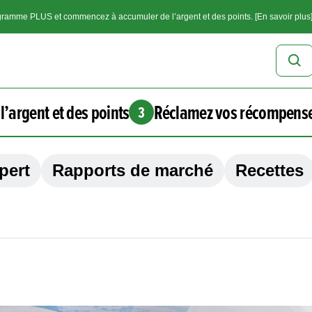
ramme PLUS et commencez à accumuler de l’argent et des points. [En savoir plus
l’argent et des points
Réclamez vos récompens
3
pert
Rapports de marché
Recettes