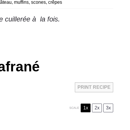
âteau, muffins, scones, crêpes
cuillerée à la fois.
safrané
PRINT RECIPE
1x
2x
3x
SCALE