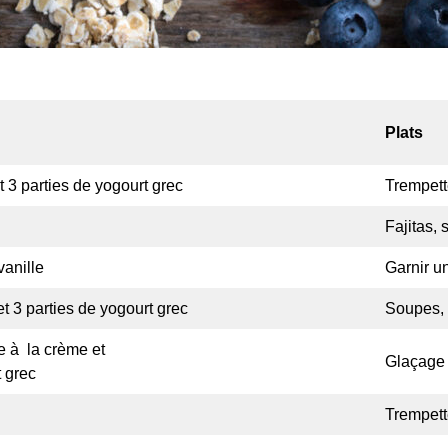
Plats
t 3 parties de yogourt grec
Trempett
Fajitas, 
vanille
Garnir u
et 3 parties de yogourt grec
Soupes, 
e à la crème et
Glaçage 
t grec
Trempett