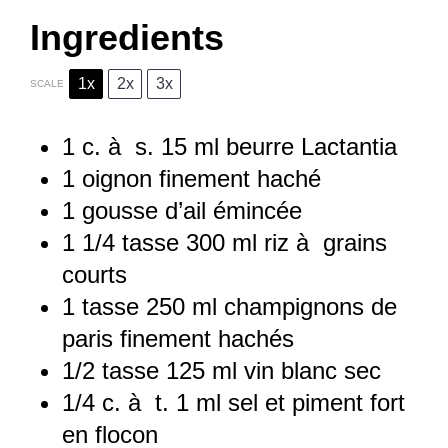
Ingredients
1x
2x
3x
SCALE
1
c. à s. 15 ml beurre Lactantia
1
oignon finement haché
1
gousse d’ail émincée
1 1/4
tasse 300 ml riz à grains
courts
1
tasse 250 ml champignons de
paris finement hachés
1/2
tasse 125 ml vin blanc sec
1/4
c. à t. 1 ml sel et piment fort
en flocon