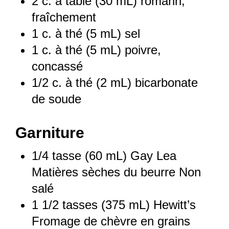
2
c. à table (
30
mL) romarin,
fraîchement
1
c. à thé (
5
mL) sel
1
c. à thé (
5
mL) poivre,
concassé
1/2
c. à thé (
2
mL) bicarbonate
de soude
Garniture
1/4
tasse (60 mL) Gay Lea
Matières sèches du beurre Non
salé
1 1/2
tasses (375 mL) Hewitt’s
Fromage de chèvre en grains