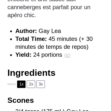
canneberges est parfait pour un
apéro chic.
Author:
Gay Lea
Total Time:
45 minutes (+ 30
minutes de temps de repos)
Yield:
24
portions
1
x
Ingredients
1x
2x
3x
SCALE
Scones