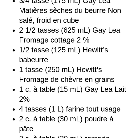
3/4
tasse (175 mL) Gay Lea
Matières sèches du beurre Non
salé, froid en cube
2 1/2
tasses (625 mL) Gay Lea
Fromage cottage 2 %
1/2
tasse (125 mL) Hewitt’s
babeurre
1
tasse (250 mL) Hewitt’s
Fromage de chèvre en grains
1
c. à table (
15
mL) Gay Lea Lait
2%
4
tasses (1 L) farine tout usage
2
c. à table (
30
mL) poudre à
pâte