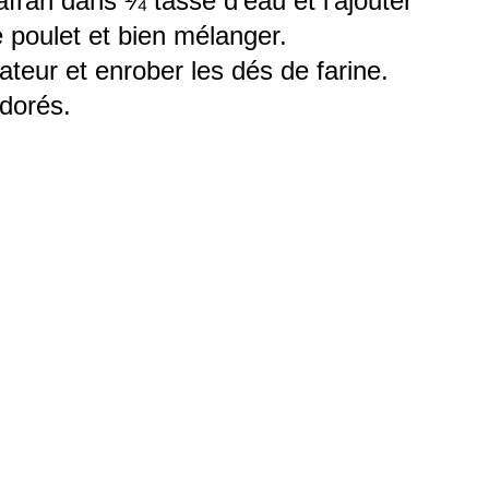
safran dans ¼ tasse d’eau et l’ajouter
 poulet et bien mélanger.
rateur et enrober les dés de farine.
 dorés.