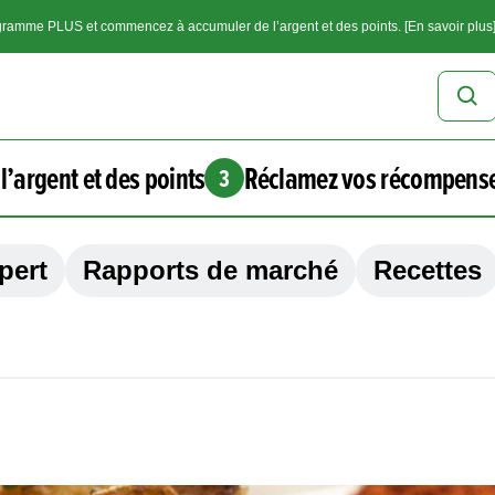
ramme PLUS et commencez à accumuler de l’argent et des points. [En savoir plus
l’argent et des points
Réclamez vos récompens
3
pert
Rapports de marché
Recettes