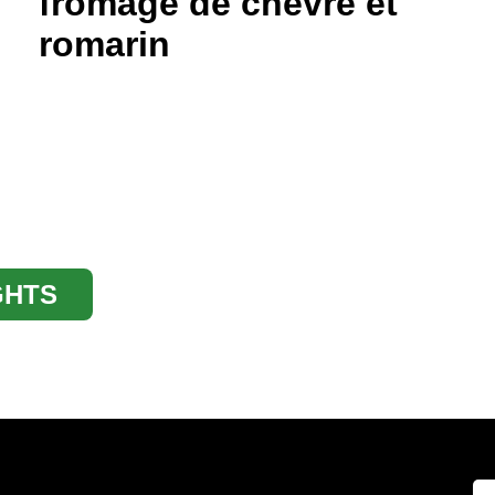
fromage de chèvre et
romarin
GHTS