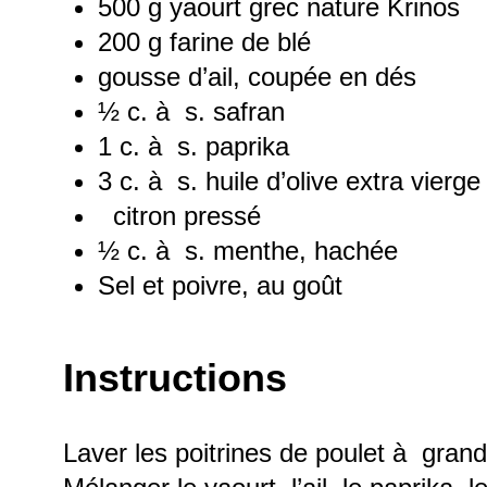
500 g
yaourt grec nature Krinos
200 g
farine de blé
gousse d’ail, coupée en dés
½
c. à s. safran
1
c. à s. paprika
3
c. à s. huile d’olive extra vierge
citron pressé
½
c. à s. menthe, hachée
Sel et poivre, au goût
Instructions
Laver les poitrines de poulet à grand