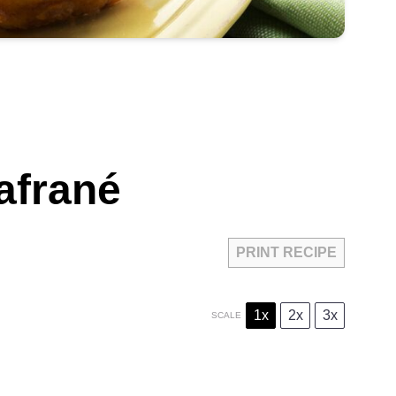
safrané
PRINT RECIPE
1x
2x
3x
SCALE