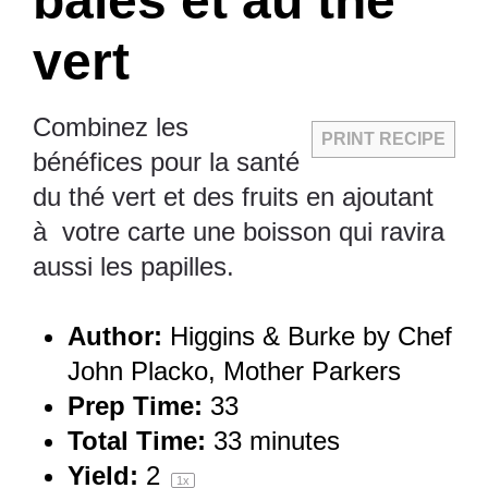
baies et au thé
vert
Combinez les
PRINT RECIPE
bénéfices pour la santé
du thé vert et des fruits en ajoutant
à votre carte une boisson qui ravira
aussi les papilles.
Author:
Higgins & Burke by Chef
John Placko, Mother Parkers
Prep Time:
33
Total Time:
33 minutes
Yield:
2
1
x