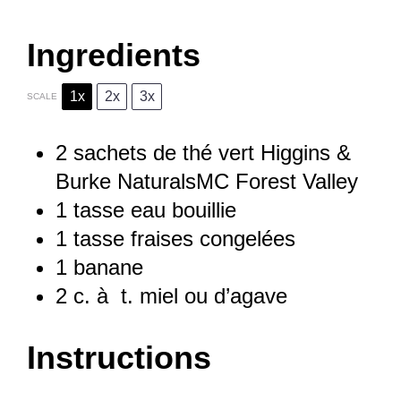
Ingredients
1x
2x
3x
SCALE
2
sachets de thé vert Higgins &
Burke NaturalsMC Forest Valley
1
tasse eau bouillie
1
tasse fraises congelées
1
banane
2
c. à t. miel ou d’agave
Instructions