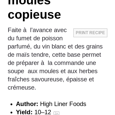
moules
copieuse
Faite à l’avance avec
PRINT RECIPE
du fumet de poisson
parfumé, du vin blanc et des grains
de maïs tendre, cette base permet
de préparer à la commande une
soupe aux moules et aux herbes
fraîches savoureuse, épaisse et
crémeuse.
Author:
High Liner Foods
Yield:
10
–
1
2
1
x