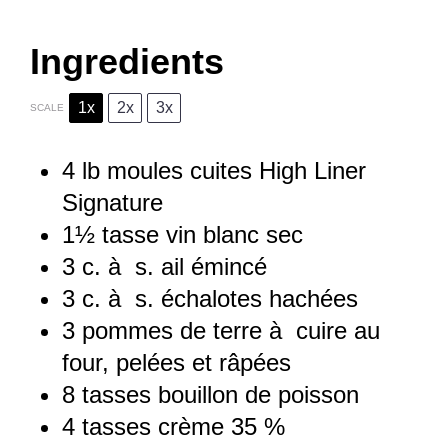
Ingredients
1x
2x
3x
SCALE
4
lb moules cuites High Liner
Signature
1½
tasse vin blanc sec
3
c. à s. ail émincé
3
c. à s. échalotes hachées
3
pommes de terre à cuire au
four, pelées et râpées
8
tasses bouillon de poisson
4
tasses crème 35 %