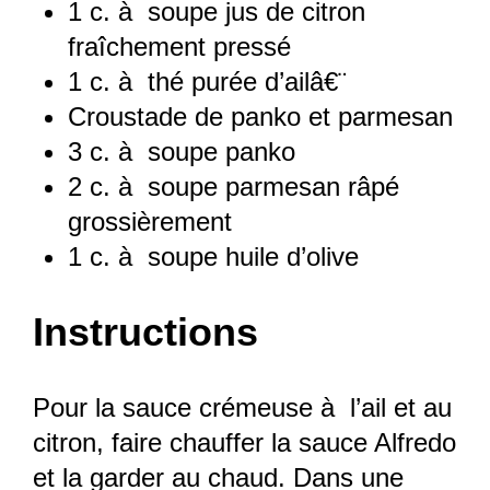
1
c. à soupe jus de citron
fraîchement pressé
1
c. à thé purée d’ailâ€¨
Croustade de panko et parmesan
3
c. à soupe panko
2
c. à soupe parmesan râpé
grossièrement
1
c. à soupe huile d’olive
Instructions
Pour la sauce crémeuse à l’ail et au
citron, faire chauffer la sauce Alfredo
et la garder au chaud. Dans une