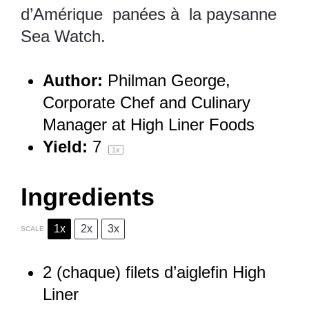
d’Amérique panées à la paysanne
Sea Watch.
Author:
Philman George,
Corporate Chef and Culinary
Manager at High Liner Foods
Yield:
7
1
x
Ingredients
1x
2x
3x
SCALE
2
(chaque) filets d’aiglefin High
Liner