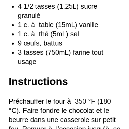
4 1/2
tasses (1.25L) sucre
granulé
1
c. à table (15mL) vanille
1
c. à thé (5mL) sel
9
œufs, battus
3
tasses (750mL) farine tout
usage
Instructions
Préchauffer le four à 350 °F (180
°C). Faire fondre le chocolat et le
beurre dans une casserole sur petit
feu. Remuer à l’occasion jusqu’à ce