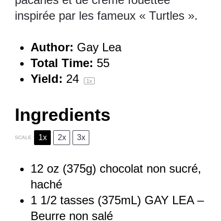
inspirée par les fameux « Turtles ».
Author:
Gay Lea
Total Time:
55
Yield:
2
4
1
x
Ingredients
1x
2x
3x
SCALE
12 oz
(
375g
) chocolat non sucré,
haché
1 1/2
tasses (375mL) GAY LEA –
Beurre non salé